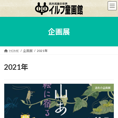
コ
ナ
ン
ビ
テ
ゲ
ン
ー
ツ
シ
へ
ョ
企画展
ス
ン
キ
に
ッ
移
プ
動
HOME
企画展
2021年
2021年
過去の企画展