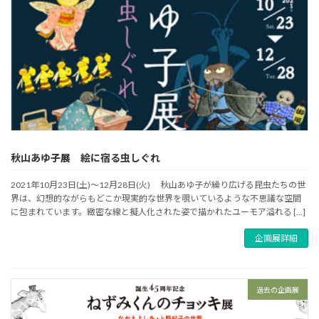
秋山あゆ子展 絵に宿る虫しぐれ
2021年10月23日(土)～12月28日(火) 秋山あゆ子が繰り広げる昆虫たちの世
界は、幻想的ながらもどこか現実的な世界を覗いているような不思議な空間
に包まれています。緻密な線と擬人化された姿で描かれたユーモア溢れる […]
企画展詳細
過去の企画展