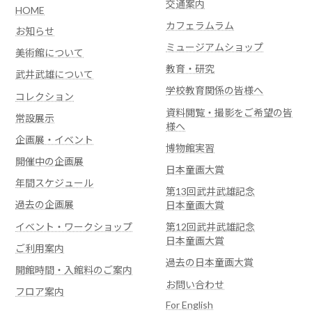
交通案内
HOME
カフェラムラム
お知らせ
ミュージアムショップ
美術館について
教育・研究
武井武雄について
学校教育関係の皆様へ
コレクション
資料閲覧・撮影をご希望の皆
常設展示
様へ
企画展・イベント
博物館実習
開催中の企画展
日本童画大賞
年間スケジュール
第13回武井武雄記念
過去の企画展
日本童画大賞
イベント・ワークショップ
第12回武井武雄記念
日本童画大賞
ご利用案内
過去の日本童画大賞
開館時間・入館料のご案内
お問い合わせ
フロア案内
For English