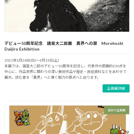
デビュー50周年記念 諸星大二郎展 異界への扉 Morohoshi
Daijiro Exhibition
2021年1月24日(日)～3月13日(土)
本展では、諸星大二郎のデビュー50周年を記念し、代表作の原画約230点を
中心に、作品世界に関わりの深い美術作品や歴史・民俗資料などをあわせて
展示。読む者を「異界」へと導く魅力の原点へと迫ります。
企画展詳細
過去の企画展