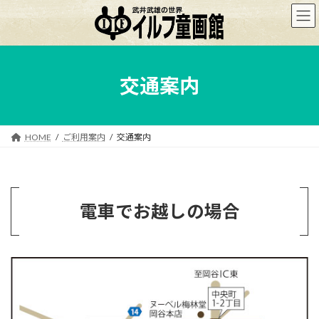
コ
ナ
ン
ビ
テ
ゲ
ン
ー
ツ
シ
へ
ョ
交通案内
ス
ン
キ
に
ッ
移
プ
動
HOME
ご利用案内
交通案内
電車でお越しの場合