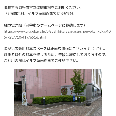
隣接する岡谷市営立体駐車場をご利用ください。
（5時間無料、イルフ童画館まで徒歩約3分）
駐車場詳細（岡谷市のホームページに移動します）
https://www.city.okaya.lg.jp/soshikikarasagasu/shogyokankoka/40
5/723/710/419/6516.html
障がい者等用駐車スペースは正面玄関横にございます（1台）。
対象者以外の駐車を避けるため、普段は施錠しておりますので、
ご利用の際はイルフ童画館までご連絡下さい。