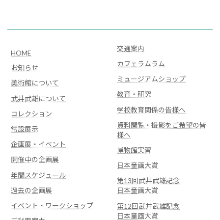
交通案内
HOME
カフェラムラム
お知らせ
ミュージアムショップ
美術館について
教育・研究
武井武雄について
学校教育関係の皆様へ
コレクション
資料閲覧・撮影をご希望の皆
常設展示
様へ
企画展・イベント
博物館実習
開催中の企画展
日本童画大賞
年間スケジュール
第13回武井武雄記念
過去の企画展
日本童画大賞
イベント・ワークショップ
第12回武井武雄記念
日本童画大賞