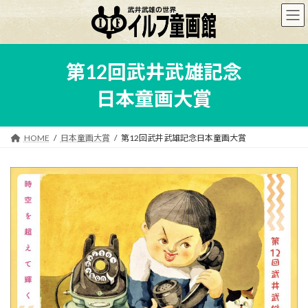
コ
ナ
ン
ビ
テ
ゲ
ン
ー
ツ
シ
第12回武井武雄記念
へ
ョ
ス
ン
日本童画大賞
キ
に
ッ
移
プ
動
HOME
日本童画大賞
第12回武井武雄記念日本童画大賞