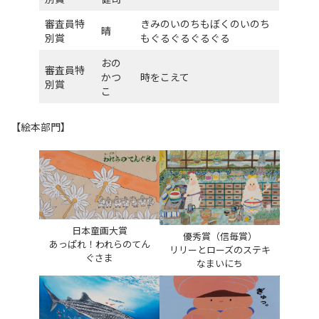
審査員特
きみのいのちもぼくのいのち
晴
別賞
もぐるぐるぐるぐる
おの
審査員特
かつ
時をこえて
別賞
こ
【絵本部門】
日本童画大賞
優秀賞（信毎賞）
あっぱれ！われらのてん
リリーとローズのステキ
ぐさま
なまいにち