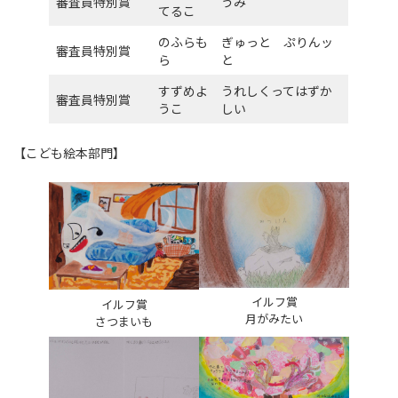
審査員特別賞
うみ
てるこ
のふらも
ぎゅっと ぷりんッ
審査員特別賞
ら
と
すずめよ
うれしくってはずか
審査員特別賞
うこ
しい
【こども絵本部門】
イルフ賞
イルフ賞
月がみたい
さつまいも