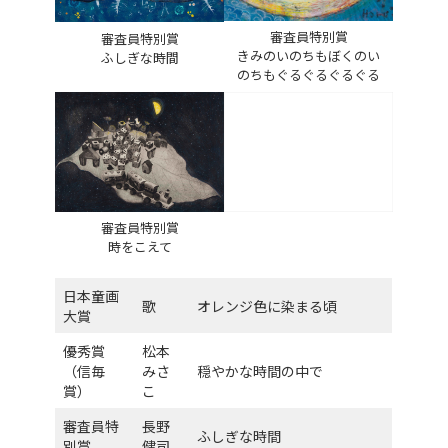
審査員特別賞
審査員特別賞
きみのいのちもぼくのい
ふしぎな時間
のちもぐるぐるぐるぐる
審査員特別賞
時をこえて
日本童画
歌
オレンジ色に染まる頃
大賞
優秀賞
松本
（信毎
みさ
穏やかな時間の中で
賞）
こ
審査員特
長野
ふしぎな時間
別賞
健司