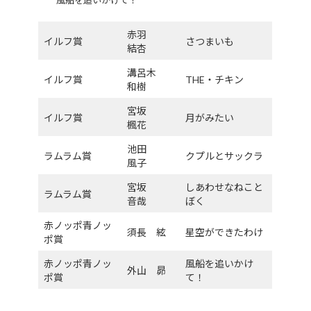
赤羽
イルフ賞
さつまいも
結杏
溝呂木
イルフ賞
THE・チキン
和樹
宮坂
イルフ賞
月がみたい
楓花
池田
ラムラム賞
クプルとサックラ
風子
宮坂
しあわせなねこと
ラムラム賞
音哉
ぼく
赤ノッポ青ノッ
須長
絃
星空ができたわけ
ポ賞
赤ノッポ青ノッ
風船を追いかけ
外山
昴
ポ賞
て！