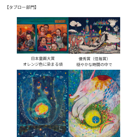
【タブロー部門】
日本童画大賞
優秀賞（信毎賞）
オレンジ色に染まる頃
穏やかな時間の中で