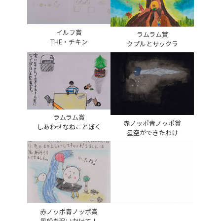
イルフ賞
ラムラム賞
THE・チキン
クプルとサックラ
ラムラム賞
赤ノッポ青ノッポ賞
しあわせなねことぼく
星空ができたわけ
赤ノッポ青ノッポ賞
風船を追いかけて！