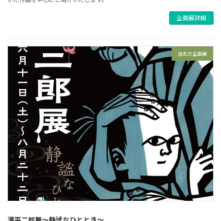
企画展詳細
過去の企画展
滝平二郎展～静謐なひととき～