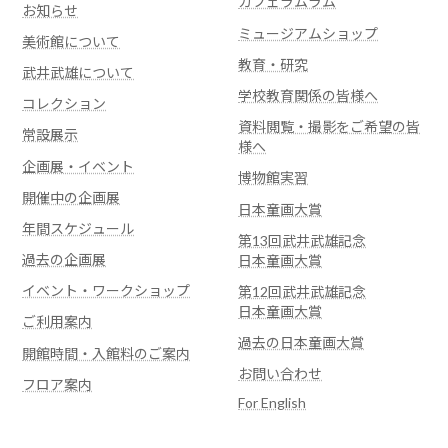
カフェラムラム
お知らせ
ミュージアムショップ
美術館について
教育・研究
武井武雄について
学校教育関係の皆様へ
コレクション
資料閲覧・撮影をご希望の皆
常設展示
様へ
企画展・イベント
博物館実習
開催中の企画展
日本童画大賞
年間スケジュール
第13回武井武雄記念
過去の企画展
日本童画大賞
イベント・ワークショップ
第12回武井武雄記念
日本童画大賞
ご利用案内
過去の日本童画大賞
開館時間・入館料のご案内
お問い合わせ
フロア案内
For English