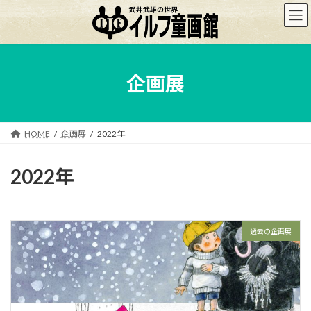
コ
ナ
ン
ビ
テ
ゲ
ン
ー
ツ
シ
へ
ョ
企画展
ス
ン
キ
に
ッ
移
プ
動
HOME
企画展
2022年
2022年
過去の企画展