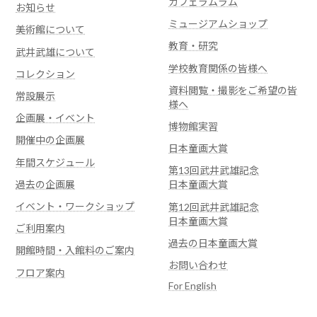
カフェラムラム
お知らせ
ミュージアムショップ
美術館について
教育・研究
武井武雄について
学校教育関係の皆様へ
コレクション
資料閲覧・撮影をご希望の皆
常設展示
様へ
企画展・イベント
博物館実習
開催中の企画展
日本童画大賞
年間スケジュール
第13回武井武雄記念
過去の企画展
日本童画大賞
イベント・ワークショップ
第12回武井武雄記念
日本童画大賞
ご利用案内
過去の日本童画大賞
開館時間・入館料のご案内
お問い合わせ
フロア案内
For English